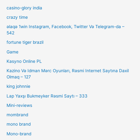
casino-glory india
crazy time
əlaqə 1win Instagram, Facebook, Twitter Və Telegram-da –
542
fortune tiger brazil
Game
Kasyno Online PL
Kazino Və Idman Mərc Oyunları, Rəsmi Internet Saytına Daxil
Olmaq – 127
king johnnie
Lap Yaxşı Bukmeyker Rəsmi Saytı – 333
Mini-reviews
mombrand
mono brand
Mono-brand