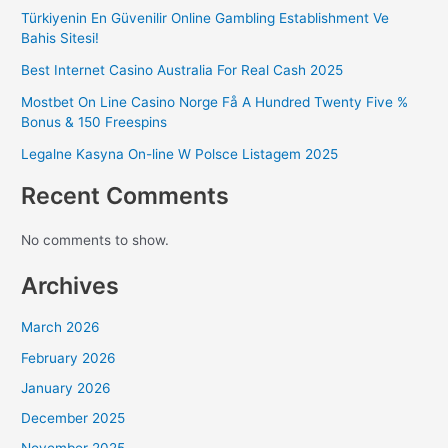
Türkiyenin En Güvenilir Online Gambling Establishment Ve
Bahis Sitesi!
Best Internet Casino Australia For Real Cash 2025
Mostbet On Line Casino Norge Få A Hundred Twenty Five %
Bonus & 150 Freespins
Legalne Kasyna On-line W Polsce Listagem 2025
Recent Comments
No comments to show.
Archives
March 2026
February 2026
January 2026
December 2025