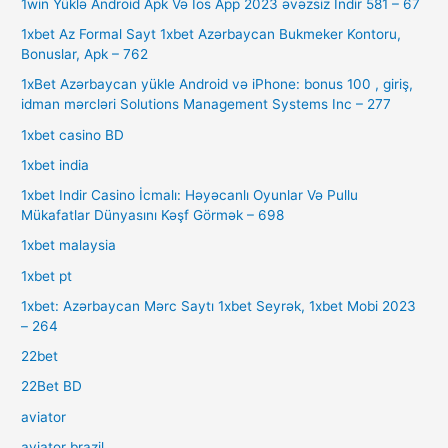
1win Yüklə Android Apk Və Ios App 2023 əvəzsiz Indir 581 – 67
1xbet Az Formal Sayt 1xbet Azərbaycan Bukmeker Kontoru,
Bonuslar, Apk – 762
1xBet Azərbaycan yükle Android və iPhone: bonus 100 , giriş,
idman mərcləri Solutions Management Systems Inc – 277
1xbet casino BD
1xbet india
1xbet Indir Casino İcmalı: Həyəcanlı Oyunlar Və Pullu
Mükafatlar Dünyasını Kəşf Görmək – 698
1xbet malaysia
1xbet pt
1xbet: Azərbaycan Mərc Saytı 1xbet Seyrək, 1xbet Mobi 2023
– 264
22bet
22Bet BD
aviator
aviator brazil